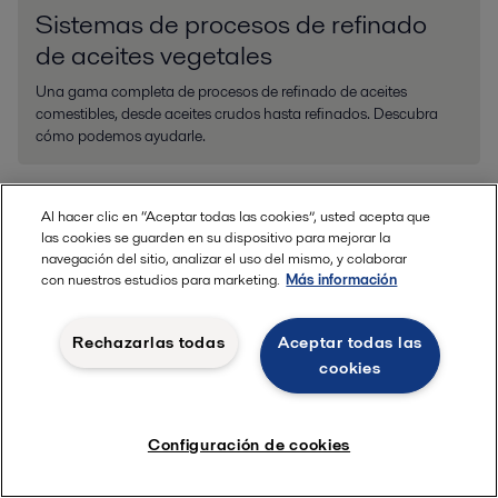
Sistemas de procesos de refinado
de aceites vegetales
Una gama completa de procesos de refinado de aceites
comestibles, desde aceites crudos hasta refinados. Descubra
cómo podemos ayudarle.
Al hacer clic en “Aceptar todas las cookies”, usted acepta que
las cookies se guarden en su dispositivo para mejorar la
navegación del sitio, analizar el uso del mismo, y colaborar
Eleve el rendimiento de sus sistemas
con nuestros estudios para marketing.
Más información
de refinación de aceites comestibles
Rechazarlas todas
Aceptar todas las
cookies
La producción inteligente de recursos es esencial, ya que los
aceites comestibles desempeñan un papel fundamental en la
seguridad alimentaria mundial.
Configuración de cookies
Optimice sus procesos a lo largo de todo el ciclo de vida de
sus sistemas de aceite comestible con el portafolio de servicios