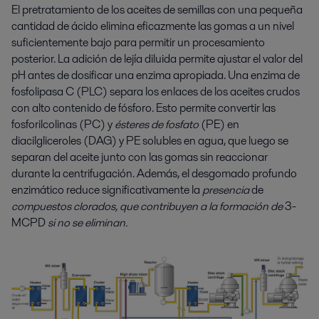
El pretratamiento de los aceites de semillas con una pequeña
cantidad de ácido elimina eficazmente las gomas a un nivel
suficientemente bajo para permitir un procesamiento
posterior. La adición de lejía diluida permite ajustar el valor del
pH antes de dosificar una enzima apropiada. Una enzima de
fosfolipasa C (PLC) separa los enlaces de los aceites crudos
con alto contenido de fósforo. Esto permite convertir las
fosforilcolinas (PC) y
ésteres de fosfato
(PE) en
diacilgliceroles (DAG) y PE solubles en agua, que luego se
separan del aceite junto con las gomas sin reaccionar
durante la centrifugación. Además, el desgomado profundo
enzimático reduce significativamente la
presencia
de
compuestos clorados,
que contribuyen a la formación de
3-
MCPD
si no se eliminan.