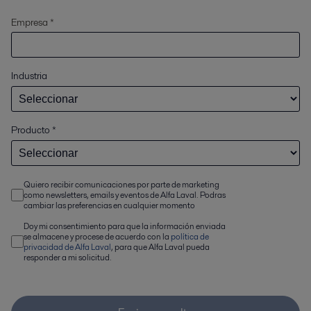
Empresa *
Industria
Producto
*
Quiero recibir comunicaciones por parte de marketing
como newsletters, emails y eventos de Alfa Laval. Podras
cambiar las preferencias en cualquier momento
Doy mi consentimiento para que la información enviada
se almacene y procese de acuerdo con la
política de
privacidad de Alfa Laval
, para que Alfa Laval pueda
responder a mi solicitud.