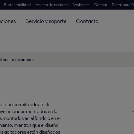
Sustentabilidad
Acerca de nosotros
Webinars
Carrera
Portal para D
uciones
Servicio y soporte
Contacto
strias relacionadas
ar que permite adaptar la
luye unidades montadas en la
os montados en el fondo o en el
imiento, mientras que el diseño
os agitadores están diseñados