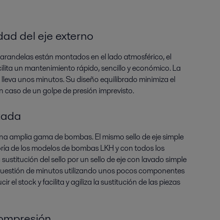
ad del eje externo
s arandelas están montados en el lado atmosférico, el
acilita un mantenimiento rápido, sencillo y económico. La
o lleva unos minutos. Su diseño equilibrado minimiza el
en caso de un golpe de presión imprevisto.
zada
 una amplia gama de bombas. El mismo sello de eje simple
ría de los modelos de bombas LKH y con todos los
stitución del sello por un sello de eje con lavado simple
n cuestión de minutos utilizando unos pocos componentes
r el stock y facilita y agiliza la sustitución de las piezas
ompresión