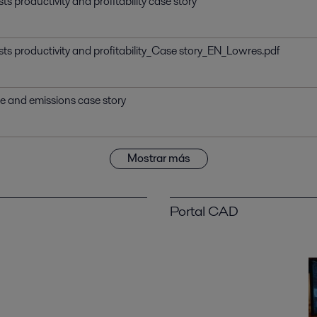
ts productivity and profitability case story
osts productivity and profitability_Case story_EN_Lowres.pdf
e and emissions case story
Mostrar más
Portal CAD