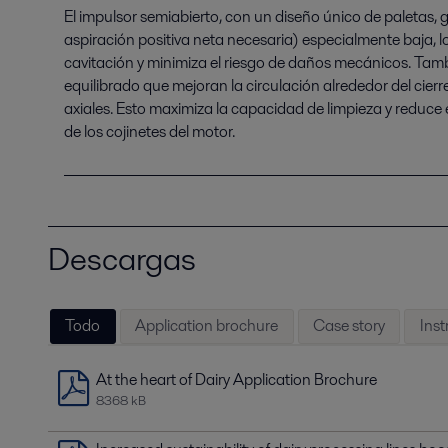
El impulsor semiabierto, con un diseño único de paletas,
aspiración positiva neta necesaria) especialmente baja, lo
cavitación y minimiza el riesgo de daños mecánicos. Tamb
equilibrado que mejoran la circulación alrededor del cierre
axiales. Esto maximiza la capacidad de limpieza y reduce el
de los cojinetes del motor.
Descargas
Todo
Application brochure
Case story
Ins
At the heart of Dairy Application Brochure
8368 kB