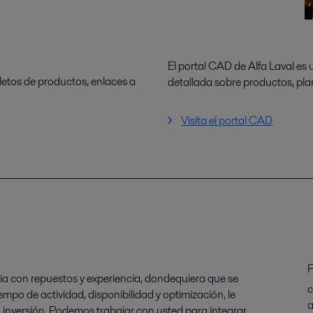
El portal CAD de Alfa Laval es
letos de productos, enlaces a
detallada sobre productos, pl
Visita el portal CAD
P
cia con repuestos y experiencia, dondequiera que se
c
mpo de actividad, disponibilidad y optimización, le
a
u inversión. Podemos trabajar con usted para integrar