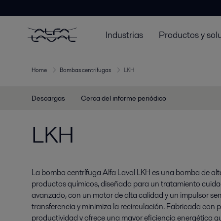
Industrias
Productos y sol
Home
Bombas centrífugas
LKH
Descargas
Cerca del informe periódico
LKH
La bomba centrífuga Alfa Laval LKH es una bomba de alta e
productos químicos, diseñada para un tratamiento cuida
avanzado, con un motor de alta calidad y un impulsor semi
transferencia y minimiza la recirculación. Fabricada con 
productividad y ofrece una mayor eficiencia energética q