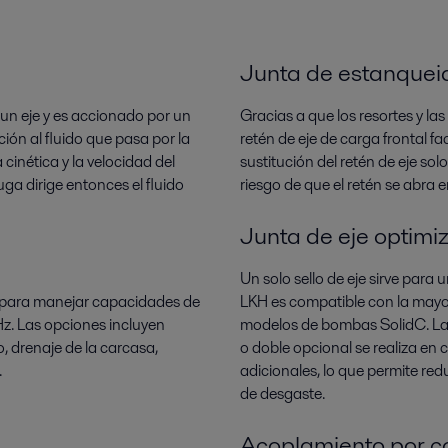
Junta de estanqueid
un eje y es accionado por un
Gracias a que los resortes y la
ación al fluido que pasa por la
retén de eje de carga frontal f
cinética y la velocidad del
sustitución del retén de eje sol
ga dirige entonces el fluido
riesgo de que el retén se abra 
Junta de eje optimi
Un solo sello de eje sirve para
 para manejar capacidades de
LKH es compatible con la mayo
z. Las opciones incluyen
modelos de bombas SolidC. La su
o, drenaje de la carcasa,
o doble opcional se realiza e
.
adicionales, lo que permite reduci
de desgaste.
Acoplamiento por c