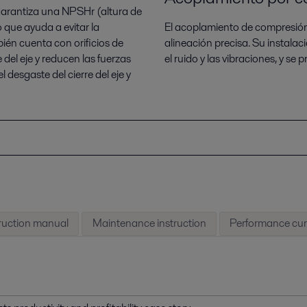
 garantiza una NPSHr (altura de
 que ayuda a evitar la
El acoplamiento de compresión 
ién cuenta con orificios de
alineación precisa. Su instalac
 del eje y reducen las fuerzas
el ruido y las vibraciones, y se 
 desgaste del cierre del eje y
truction manual
Maintenance instruction
Performance cu