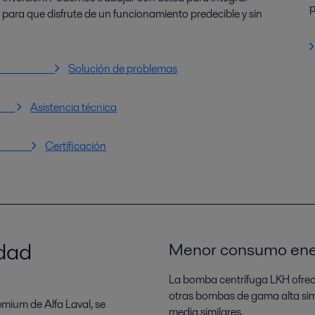
p
l para que disfrute de un funcionamiento predecible y sin
 servicio
Solución de problemas
o
Asistencia técnica
erie
Certificación
idad
Menor consumo ene
La bomba centrífuga LKH ofrece
otras bombas de gama alta si
mium de Alfa Laval, se
media similares.