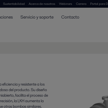
Sustentabilidad
Acerca de nosotros
Webinars
Carrera
Portal para D
uciones
Servicio y soporte
Contacto
ficiencia y resistente a los
doso del producto. Su diseño
abierto, facilita el proceso de
precisión, la LKH aumenta la
ue otras bombas similares.