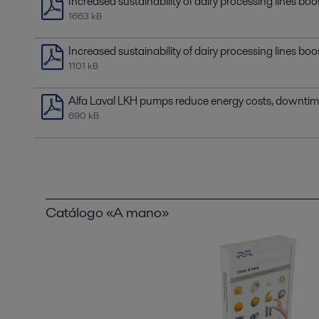
Increased sustainability of dairy processing lines boos
1663 kB
Increased sustainability of dairy processing lines bo
1101 kB
Alfa Laval LKH pumps reduce energy costs, downtim
690 kB
Catálogo «A mano»