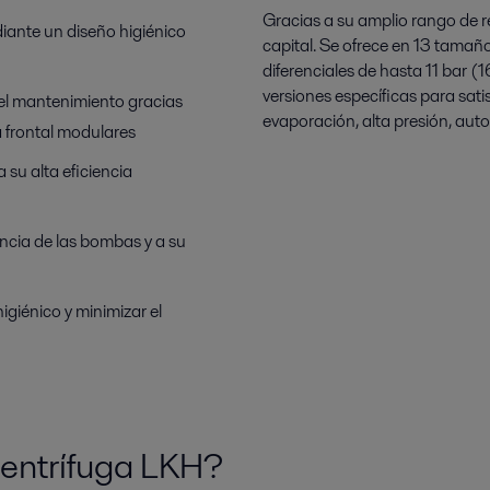
Gracias a su amplio rango de re
diante un diseño higiénico
capital. Se ofrece en 13 tama
diferenciales de hasta 11 bar (
versiones específicas para sati
 el mantenimiento gracias
evaporación, alta presión, aut
a frontal modulares
 su alta eficiencia
iencia de las bombas y a su
igiénico y minimizar el
entrífuga LKH?