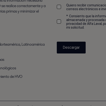
s la información necesaria
 se realice correctamente y a
Quiero recibir comunicaci
correos electrónicos e inv
rias primas y minimizar el
*
Consiento que la inform
almacenada y procesada de
privacidad de Alfa Laval, 
mi solicitud.
Norteamérica, Latinoamérica
Descargar
mas
cnológicos
amiento de HVO