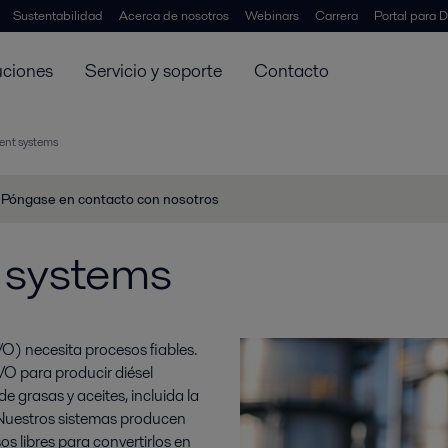
Sustentabilidad
Acerca de nosotros
Webinars
Carrera
Portal para D
uciones
Servicio y soporte
Contacto
ent systems
Póngase en contacto con nosotros
 systems
O) necesita procesos fiables.
O para producir diésel
e grasas y aceites, incluida la
. Nuestros sistemas producen
os libres para convertirlos en