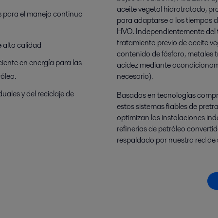
aceite vegetal hidrotratado, pr
s para el manejo continuo
para adaptarse a los tiempos de
HVO. Independientemente del ti
tratamiento previo de aceite ve
 alta calidad
contenido de fósforo, metales tr
ciente en energía para las
acidez mediante acondicionami
róleo.
necesario).
uales y del reciclaje de
Basados en tecnologías compro
estos sistemas fiables de pretr
optimizan las instalaciones in
refinerías de petróleo converti
respaldado por nuestra red de s