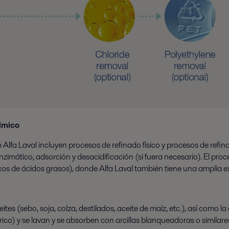
uímico
Alfa Laval incluyen procesos de refinado físico y procesos de refin
mático, adsorción y desacidificación (si fuera necesario). El proce
licos de ácidos grasos), donde Alfa Laval también tiene una amplia e
eites (sebo, soja, colza, destilados, aceite de maíz, etc.), así como l
ico) y se lavan y se absorben con arcillas blanqueadoras o similare