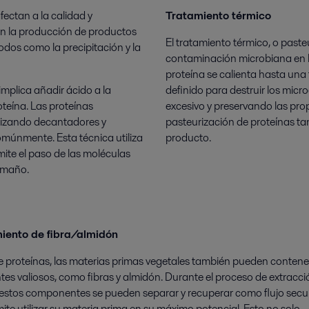
fectan a la calidad y
Tratamiento térmico
 en la producción de productos
El tratamiento térmico, o pasteu
odos como la precipitación y la
contaminación microbiana en la
proteína se calienta hasta una
mplica añadir ácido a la
definido para destruir los mic
oteína. Las proteínas
excesivo y preservando las prop
ilizando decantadores y
pasteurización de proteínas tam
comúnmente. Esta técnica utiliza
producto.
te el paso de las moléculas
amaño.
iento de fibra/almidón
proteínas, las materias primas vegetales también pueden contene
s valiosos, como fibras y almidón. Durante el proceso de extracci
 estos componentes se pueden separar y recuperar como flujo secun
mite utilizar su materia prima en su máximo potencial. Esto no solo