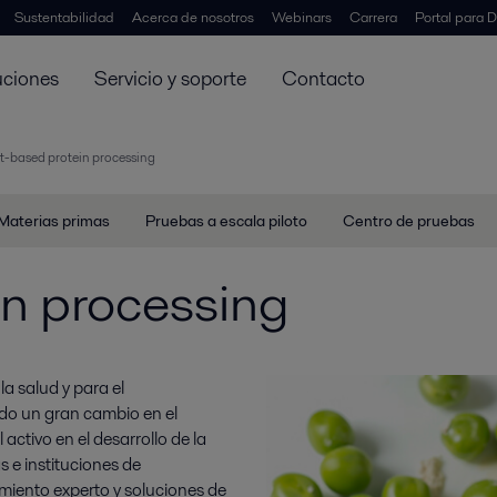
Sustentabilidad
Acerca de nosotros
Webinars
Carrera
Portal para D
uciones
Servicio y soporte
Contacto
t-based protein processing
Materias primas
Pruebas a escala piloto
Centro de pruebas
in processing
la salud y para el
do un gran cambio en el
ctivo en el desarrollo de la
 e instituciones de
miento experto y soluciones de