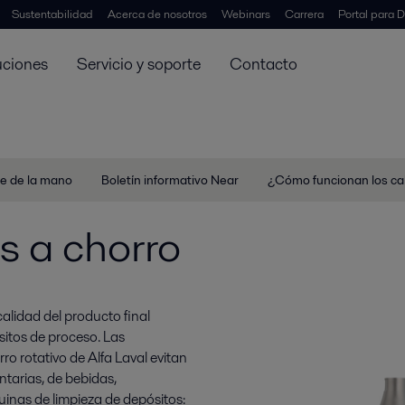
Sustentabilidad
Acerca de nosotros
Webinars
Carrera
Portal para D
uciones
Servicio y soporte
Contacto
ce de la mano
Boletín informativo Near
¿Cómo funcionan los cab
s a chorro
calidad del producto final
sitos de proceso. Las
o rotativo de Alfa Laval evitan
ntarias, de bebidas,
quinas de limpieza de depósitos: