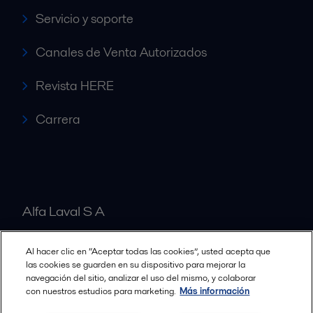
Servicio y soporte
Canales de Venta Autorizados
Revista HERE
Carrera
Alfa Laval S A
Al hacer clic en “Aceptar todas las cookies”, usted acepta que
Nuestras oficinas
las cookies se guarden en su dispositivo para mejorar la
navegación del sitio, analizar el uso del mismo, y colaborar
con nuestros estudios para marketing.
Más información