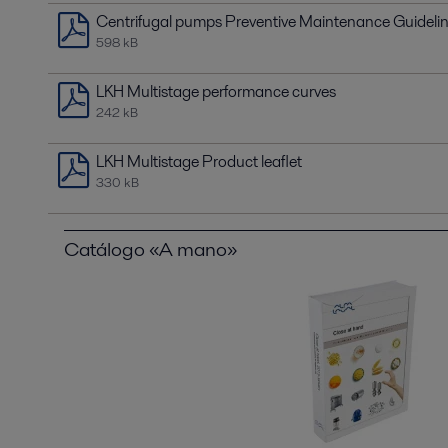
Centrifugal pumps Preventive Maintenance Guideli
598 kB
LKH Multistage performance curves
242 kB
LKH Multistage Product leaflet
330 kB
Catálogo «A mano»