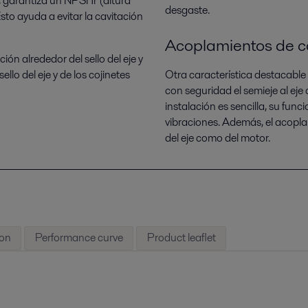
s, garantiza un NPSHr (altura
desgaste.
sto ayuda a evitar la cavitación
Acoplamientos de 
ción alrededor del sello del eje y
ello del eje y de los cojinetes
Otra característica destacable
con seguridad el semieje al eje
instalación es sencilla, su func
vibraciones. Además, el acoplam
del eje como del motor.
ion
Performance curve
Product leaflet