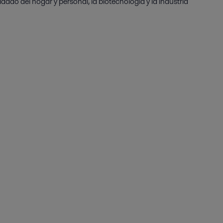
idado del hogar y personal, la biotecnología y la industria