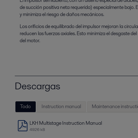
El impulsor semiabierto, con un diseño especial de álabe
de succión positiva neta requerida) especialmente bajo. E
y minimiza el riesgo de daños mecánicos.
Los orificios de equilibrado del impulsor mejoran la circula
reducen las fuerzas axiales. Esto minimiza el desgaste del s
del motor.
Descargas
Todo
Instruction manual
Maintenance instruct
LKH Multistage Instruction Manual
4926 kB