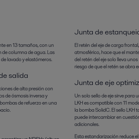
Junta de estanqueid
nte en 13 tamaños, con un
El retén del eje de carga fronta
m de columna de agua. Las
atmosférico, hace que el mante
s de lavado y elastómeros.
del retén del eje solo lleva un
riesgo de que el retén se abra 
de salida
Junta de eje optimi
iones de alta presión con
sos de ósmosis inversa y
Un solo sello de eje sirve para
es bombas de refuerzo en una
LKH es compatible con 11 mode
pacio.
la bomba SolidC. El sello LKH t
puede intercambiar en cuesti
adicionales.
Esta estandarización reduce el st