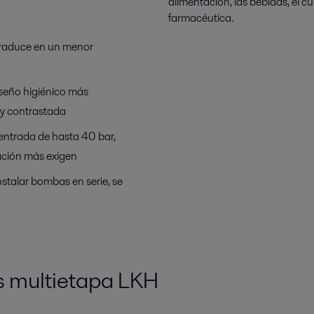
alimentación, las bebidas, el cu
farmacéutica.
 traduce en un menor
iseño higiénico más
 y contrastada
 entrada de hasta 40 bar,
ración más exigen
instalar bombas en serie, se
 multietapa LKH