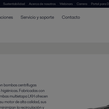
Sustentabilidad
Acerca de nosotros
Webinars
Carrera
Portal para D
uciones
Servicio y soporte
Contacto
on bombas centrífugas
s higiénicas. Fabricadas con
bombas multietapa LKH ofrecen
su motor de alta calidad, sus
minimizan la recirculación y