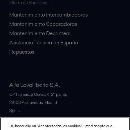
Oferta de Servicios:
Mantenimiento Intercambiadores
Mantenimiento Separadoras
Mantenimiento Decanters
Asistencia Técnica en España
Repuestos
Alfa Laval Iberia S.A.
C/ Francisco Gervás 4, 2ª planta
28108
Alcobendas, Madrid
Spain
Al hacer clic en “Aceptar todas las cookies”, usted acepta que
Nuestras oficinas