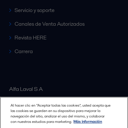
Servicio y soporte
Canales de Venta Autorizados
Revista HERE
Carrera
Alfa Laval S A
Al hacer clic en “Aceptar todas las cookies”, usted acepta que
Nuestras oficinas
las cookies se guarden en su dispositivo para mejorar la
navegación del sitio, analizar el uso del mismo, y colaborar
con nuestros estudios para marketing.
Más información