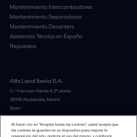
Mantenimiento Intercambiadores
Mantenimiento Separadoras
Mantenimiento Decanters
Asistencia Técnica en España
Repuestos
Alfa Laval Iberia S.A.
C/ Francisco Gervás 4, 2ª planta
28108
Alcobendas, Madrid
Spain
Al hacer clic en “Aceptar todas las cookies”, usted acepta que
Nuestras oficinas
las cookies se guarden en su dispositivo para mejorar la
navegación del sitio, analizar el uso del mismo, y colaborar