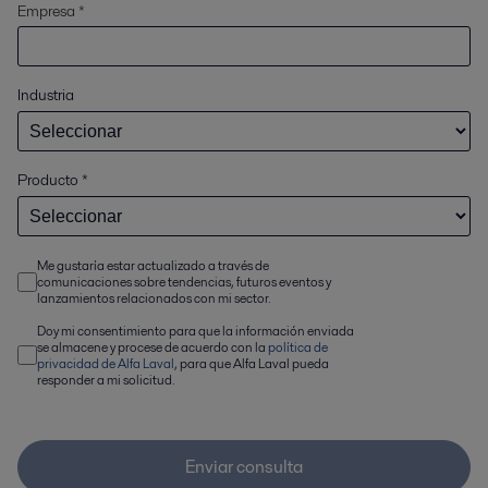
Empresa *
Industria
Producto
*
Me gustaría estar actualizado a través de
comunicaciones sobre tendencias, futuros eventos y
lanzamientos relacionados con mi sector.
Doy mi consentimiento para que la información enviada
se almacene y procese de acuerdo con la
política de
privacidad de Alfa Laval
, para que Alfa Laval pueda
responder a mi solicitud.
Enviar consulta