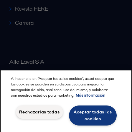
Revista HERE
Carrera
Alfa Laval S A
Al hacer clic en “Aceptar todas las cookies”, usted acepta que
Nuestras oficinas
las cookies se guarden en su dispositivo para mejorar la
navegación del sitio, analizar el uso del mismo, y colaborar
con nuestros estudios para marketing.
Más información
Cookies policy
Términos y condiciones legales
Rechazarlas todas
Aceptar todas las
Política de Privacidad
cookies
Seguir