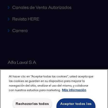
Canales de Venta Autorizados
Revista HERE
Carrera
Alfa Laval S A
Al hacer clic en “Aceptar todas las cookies”, usted acepta que
Nuestras oficinas
las cookies se guarden en su dispositivo para mejorar la
navegación del sitio, analizar el uso del mismo, y colaborar
con nuestros estudios para marketing.
Más información
Cookies policy
Términos y condiciones legales
Rechazarlas todas
Aceptar todas las
Política de Privacidad