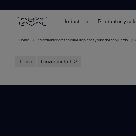
Industrias
Productos y sol
Home
Intercambiadores de calor de placas y bastidor con juntas
T-Line
Lanzamiento T10
Accesos rápidos