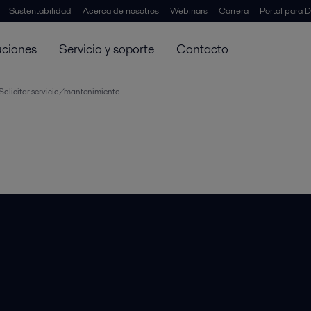
Sustentabilidad
Acerca de nosotros
Webinars
Carrera
Portal para D
uciones
Servicio y soporte
Contacto
Solicitar servicio/mantenimiento