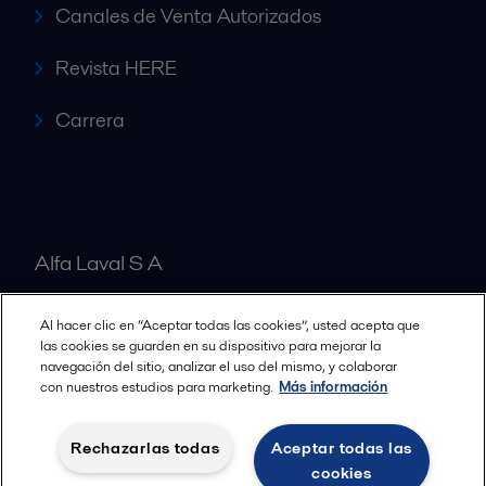
Canales de Venta Autorizados
Revista HERE
Carrera
Alfa Laval S A
Al hacer clic en “Aceptar todas las cookies”, usted acepta que
Nuestras oficinas
las cookies se guarden en su dispositivo para mejorar la
navegación del sitio, analizar el uso del mismo, y colaborar
con nuestros estudios para marketing.
Más información
Cookies policy
Términos y condiciones legales
Rechazarlas todas
Aceptar todas las
Política de Privacidad
cookies