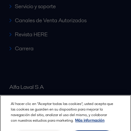
Servicio y soporte
Canales de Venta Autorizados
Revista HERE
Carrera
Alfa Laval S A
Al hacer clic en “Aceptar todas las cookies”, usted acepta que
Nuestras oficinas
las cookies se guarden en su dispositivo para mejorar la
navegación del sitio, analizar el uso del mismo, y colaborar
con nuestros estudios para marketing.
Más información