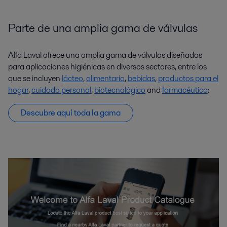
Parte de una amplia gama de válvulas
Alfa Laval ofrece una amplia gama de válvulas diseñadas
para aplicaciones higiénicas en diversos sectores, entre los
que se incluyen
lácteo
,
alimentario
,
bebidas
,
productos para el
hogar
,
cuidado personal
,
biotecnológico
and
farmacéutico
:
Descubre aquí toda la gama