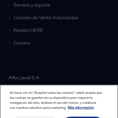
Servicio y soporte
Canales de Venta Autorizados
Revista HERE
Carrera
Alfa Laval S A
Al hacer clic en “Aceptar todas las cookies”, usted acepta que
Nuestras oficinas
las cookies se guarden en su dispositivo para mejorar la
navegación del sitio, analizar el uso del mismo, y colaborar
con nuestros estudios para marketing.
Más información
Cookies policy
Términos y condiciones legales