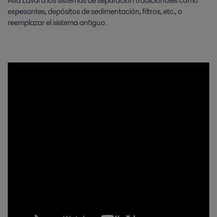
Alfa Laval a los sistemas de separación tradicionales como
espesantes, depósitos de sedimentación, filtros, etc., o
reemplazar el sistema antiguo.