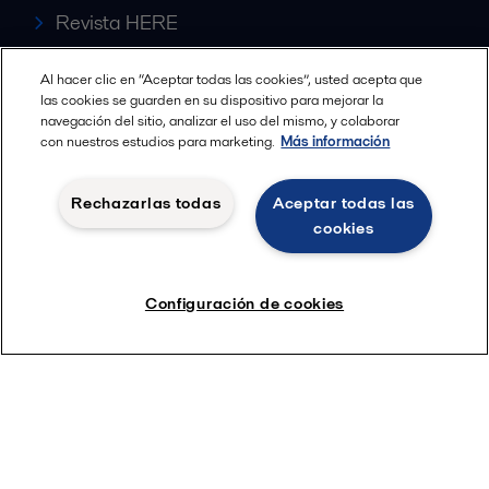
Revista HERE
Carrera
Al hacer clic en “Aceptar todas las cookies”, usted acepta que
las cookies se guarden en su dispositivo para mejorar la
navegación del sitio, analizar el uso del mismo, y colaborar
con nuestros estudios para marketing.
Más información
Rechazarlas todas
Aceptar todas las
Alfa Laval S A
cookies
Nuestras oficinas
Configuración de cookies
Cookies policy
Términos y condiciones legales
Política de Privacidad
Seguir