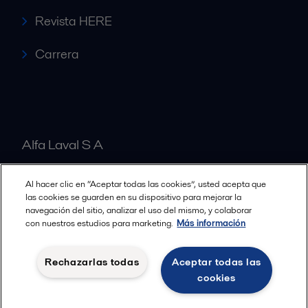
Revista HERE
Carrera
Alfa Laval S A
Al hacer clic en “Aceptar todas las cookies”, usted acepta que
Nuestras oficinas
las cookies se guarden en su dispositivo para mejorar la
navegación del sitio, analizar el uso del mismo, y colaborar
con nuestros estudios para marketing.
Más información
Cookies policy
Términos y condiciones legales
Rechazarlas todas
Aceptar todas las
Política de Privacidad
cookies
Seguir