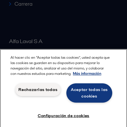
Carrera
Alfa Laval S A
Al hacer clic en “Aceptar todas las cookies”, usted acepta que
Nuestras oficinas
las cookies se guarden en su dispositivo para mejorar la
navegación del sitio, analizar el uso del mismo, y colaborar
con nuestros estudios para marketing.
Más información
Cookies policy
Términos y condiciones legales
Rechazarlas todas
Aceptar todas las
Política de Privacidad
cookies
Seguir
Configuración de cookies
© 2015-2026ALFA LAVAL