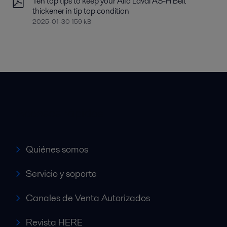
Ten top tips to keep your Alfa Laval AS-H Belt
thickener in tip top condition
2025-01-30 159 kB
Accesos rápidos
Quiénes somos
Servicio y soporte
Canales de Venta Autorizados
Revista HERE