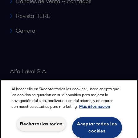
Canales de Venta Autorizados
Revista HERE
Carrera
Alfa Laval S A
Al hacer clic en “Aceptar todas las cookies”, usted acepta que
Nuestras oficinas
las cookies se guarden en su dispositivo para mejorar la
navegación del sitio, analizar el uso del mismo, y colaborar
con nuestros estudios para marketing.
Más información
Cookies policy
Términos y condiciones legales
Rechazarlas todas
Aceptar todas las
Política de Privacidad
cookies
Seguir