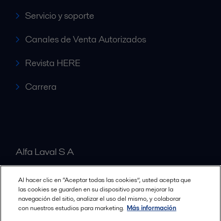
Servicio y soporte
Canales de Venta Autorizados
Revista HERE
Carrera
Alfa Laval S A
Al hacer clic en “Aceptar todas las cookies”, usted acepta que
Nuestras oficinas
las cookies se guarden en su dispositivo para mejorar la
navegación del sitio, analizar el uso del mismo, y colaborar
con nuestros estudios para marketing.
Más información