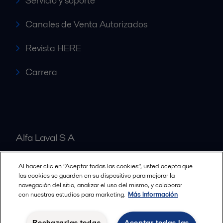
Servicio y soporte
Canales de Venta Autorizados
Revista HERE
Carrera
Alfa Laval S A
Al hacer clic en “Aceptar todas las cookies”, usted acepta que
Nuestras oficinas
las cookies se guarden en su dispositivo para mejorar la
navegación del sitio, analizar el uso del mismo, y colaborar
con nuestros estudios para marketing.
Más información
Cookies policy
Términos y condiciones legales
Rechazarlas todas
Aceptar todas las