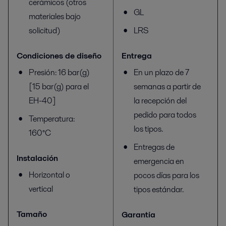
cerámicos (otros
GL
materiales bajo
solicitud)
LRS
Condiciones de diseño
Entrega
Presión: 16 bar(g)
En un plazo de 7
[15 bar(g) para el
semanas a partir de
EH-40]
la recepción del
pedido para todos
Temperatura:
los tipos.
160°C
Entregas de
Instalación
emergencia en
Horizontal o
pocos días para los
vertical
tipos estándar.
Tamaño
Garantía