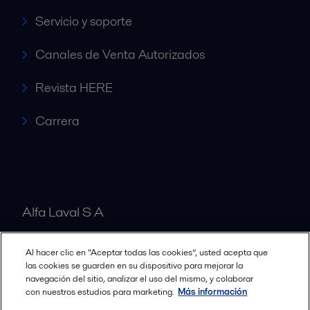
Servicio y soporte
Canales de Venta Autorizados
Revista HERE
Carrera
Alfa Laval S A
Al hacer clic en “Aceptar todas las cookies”, usted acepta que
Nuestras oficinas
las cookies se guarden en su dispositivo para mejorar la
navegación del sitio, analizar el uso del mismo, y colaborar
con nuestros estudios para marketing.
Más información