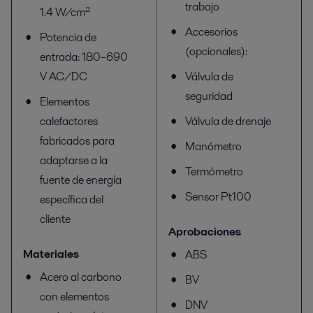
trabajo
1.4 W/cm²
Accesorios
Potencia de
(opcionales):
entrada: 180–690
V AC/DC
Válvula de
seguridad
Elementos
calefactores
Válvula de drenaje
fabricados para
Manómetro
adaptarse a la
Termómetro
fuente de energía
Sensor Pt100
específica del
cliente
Aprobaciones
Materiales
ABS
Acero al carbono
BV
con elementos
DNV