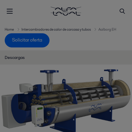
Home
Intercambiadores de calor de carcasa y tubos
Aalborg EH
Solicitar oferta
Descargas