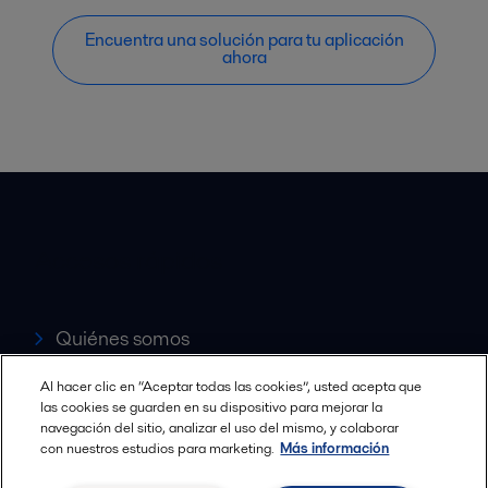
Encuentra una solución para tu aplicación
ahora
Accesos rápidos
Quiénes somos
Al hacer clic en “Aceptar todas las cookies”, usted acepta que
Servicio y soporte
las cookies se guarden en su dispositivo para mejorar la
navegación del sitio, analizar el uso del mismo, y colaborar
Canales de Venta Autorizados
con nuestros estudios para marketing.
Más información