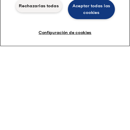
Revista HERE
Rechazarlas todas
Aceptar todas las
cookies
Carrera
Configuración de cookies
Alfa Laval S A
Nuestras oficinas
Cookies policy
Términos y condiciones legales
Política de Privacidad
Seguir