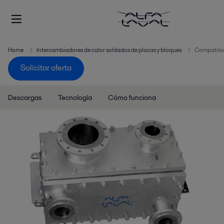
Home
Intercambiadores de calor soldados de placas y bloques
Compabloc
Solicitar oferta
Descargas
Tecnología
Cómo funciona