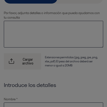
Por favor, adjunta detalles o información que pueda ayudarnos con
tu consulta
Extensiones permitidas (jpg, jpeg, jpe, png,
Cargar
xlsx, pdf) El peso del archivo deberá ser
archivo
menor o igual a 20MB
Introduce los detalles
Nombre *