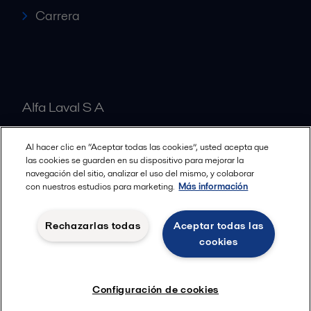
Carrera
Alfa Laval S A
Al hacer clic en “Aceptar todas las cookies”, usted acepta que
Nuestras oficinas
las cookies se guarden en su dispositivo para mejorar la
navegación del sitio, analizar el uso del mismo, y colaborar
con nuestros estudios para marketing.
Más información
Cookies policy
Términos y condiciones legales
Rechazarlas todas
Aceptar todas las
Política de Privacidad
cookies
Seguir
Configuración de cookies
© 2015-2026ALFA LAVAL