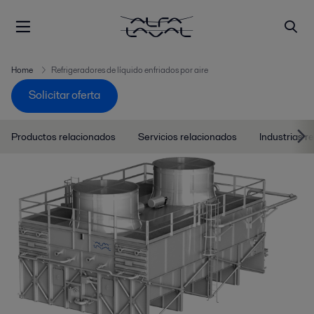
Home
Refrigeradores de líquido enfriados por aire
Solicitar oferta
Productos relacionados
Servicios relacionados
Industrias r