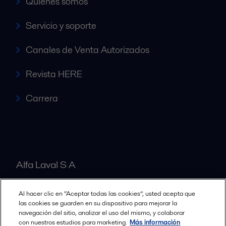
Quiénes somos
Servicio y soporte
Canales de Venta Autorizados
Revista HERE
Carrera
Alfa Laval S A
Al hacer clic en “Aceptar todas las cookies”, usted acepta que
Nuestras oficinas
las cookies se guarden en su dispositivo para mejorar la
navegación del sitio, analizar el uso del mismo, y colaborar
con nuestros estudios para marketing.
Más información