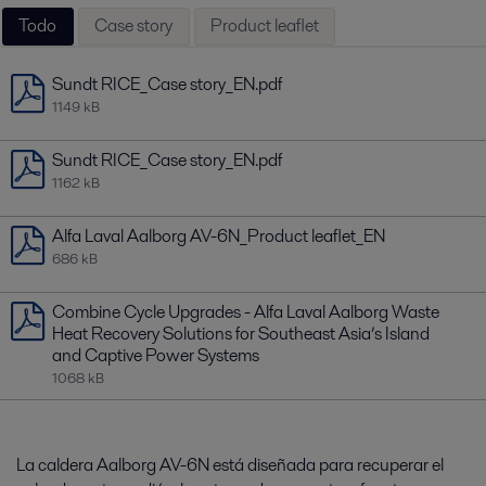
Todo
Case story
Product leaflet
Sundt RICE_Case story_EN.pdf
1149 kB
Sundt RICE_Case story_EN.pdf
1162 kB
Alfa Laval Aalborg AV-6N_Product leaflet_EN
686 kB
Combine Cycle Upgrades - Alfa Laval Aalborg Waste
Heat Recovery Solutions for Southeast Asia’s Island
and Captive Power Systems
1068 kB
La caldera Aalborg AV-6N está diseñada para recuperar el