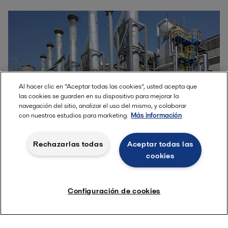
Al hacer clic en “Aceptar todas las cookies”, usted acepta que
las cookies se guarden en su dispositivo para mejorar la
navegación del sitio, analizar el uso del mismo, y colaborar
con nuestros estudios para marketing.
Más información
Rechazarlas todas
Aceptar todas las
Lucky Cement Limited, Pakistán
cookies
Uno de los mayores fabricantes de cemento de
Configuración de cookies
Pakistán captura el exceso de calor de los gases de
escape del motor con 11 calderas AV-6N WHR de
Aalborg.