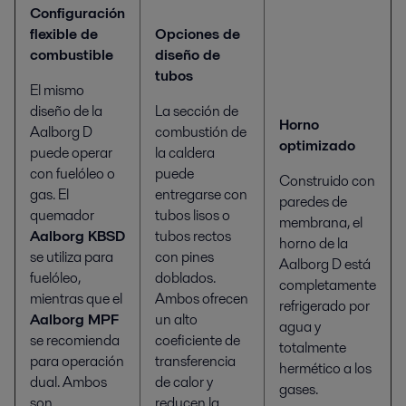
Configuración
flexible de
Opciones de
combustible
diseño de
tubos
El mismo
diseño de la
La sección de
Horno
Aalborg D
combustión de
optimizado
puede operar
la caldera
con fuelóleo o
puede
Construido con
gas. El
entregarse con
paredes de
quemador
tubos lisos o
membrana, el
Aalborg KBSD
tubos rectos
horno de la
se utiliza para
con pines
Aalborg D está
fuelóleo,
doblados.
completamente
mientras que el
Ambos ofrecen
refrigerado por
Aalborg MPF
un alto
agua y
se recomienda
coeficiente de
totalmente
para operación
transferencia
hermético a los
dual. Ambos
de calor y
gases.
son
reducen la