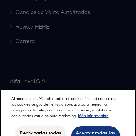
Canales de Venta Autorizados
Revista HERE
Carrera
Alfa Laval S A
Al hacer clic en “Aceptar todas las cookies”, usted acepta que
Nuestras oficinas
las cookies se guarden en su dispositivo para mejorar la
navegación del sitio, analizar el uso del mismo, y colaborar
con nuestros estudios para marketing.
Más información
Cookies policy
Términos y condiciones legales
Rechazarlas todas
Aceptar todas las
Política de Privacidad