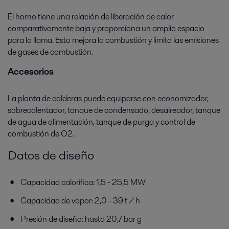
Thermal power
El horno tiene una relación de liberación de calor
comparativamente baja y proporciona un amplio espacio
Mayor eficiencia exige gran experiencia. Las soluciones de Alfa Laval
para la llama. Esto mejora la combustión y limita las emisiones
para plantas de turbinas garantizan un suministro eléctrico estable y
de gases de combustión.
económico.
Accesorios
La planta de calderas puede equiparse con economizador,
sobrecalentador, tanque de condensado, desaireador, tanque
de agua de alimentación, tanque de purga y control de
combustión de O2.
Datos de diseño
Capacidad calorífica: 1,5 - 25,5 MW
Capacidad de vapor: 2,0 - 39 t / h
Presión de diseño: hasta 20,7 bar g