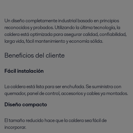
Todo
Energía
Un diseño completamente industrial basado en principios
reconocidos y probados. Utilizando la última tecnología, la
caldera está optimizada para asegurar calidad, confiabilidad,
larga vida, fácil mantenimiento y economía sólida.
Beneficios del cliente
Fácil instalación
La caldera está lista para ser enchufada. Se suministra con
Gas y petróleo
quemador, panel de control, accesorios y cables ya montados.
Las operaciones de petróleo y gas se basan en optimizar
Diseño compacto
constantemente el rendimiento del proceso manteniendo al mismo
tiempo la seguridad de las personas y el medio ambiente.
El tamaño reducido hace que la caldera sea fácil de
incorporar.