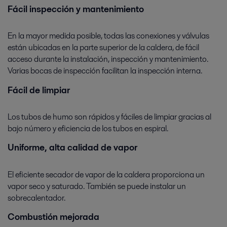
Fácil inspección y mantenimiento
En la mayor medida posible, todas las conexiones y válvulas
están ubicadas en la parte superior de la caldera, de fácil
acceso durante la instalación, inspección y mantenimiento.
Varias bocas de inspección facilitan la inspección interna.
Renewable power
Fácil de limpiar
La energía renovable promueve el desarrollo sostenible a través de un
suministro de energía sólido y seguro. La experiencia, equipos y servicios
Los tubos de humo son rápidos y fáciles de limpiar gracias al
de Alfa Laval contribuyen a un futuro sostenible.
bajo número y eficiencia de los tubos en espiral.
Uniforme, alta calidad de vapor
El eficiente secador de vapor de la caldera proporciona un
vapor seco y saturado. También se puede instalar un
sobrecalentador.
Combustión mejorada