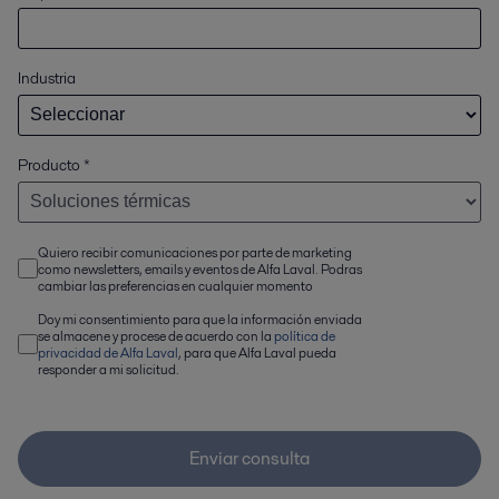
Industria
Producto
*
Quiero recibir comunicaciones por parte de marketing
como newsletters, emails y eventos de Alfa Laval. Podras
cambiar las preferencias en cualquier momento
Doy mi consentimiento para que la información enviada
se almacene y procese de acuerdo con la
política de
privacidad de Alfa Laval
, para que Alfa Laval pueda
responder a mi solicitud.
Enviar consulta