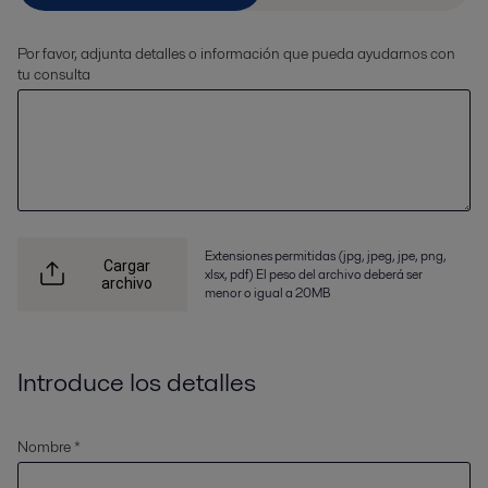
Por favor, adjunta detalles o información que pueda ayudarnos con
tu consulta
Extensiones permitidas (jpg, jpeg, jpe, png,
Cargar
xlsx, pdf) El peso del archivo deberá ser
archivo
menor o igual a 20MB
Introduce los detalles
Nombre *