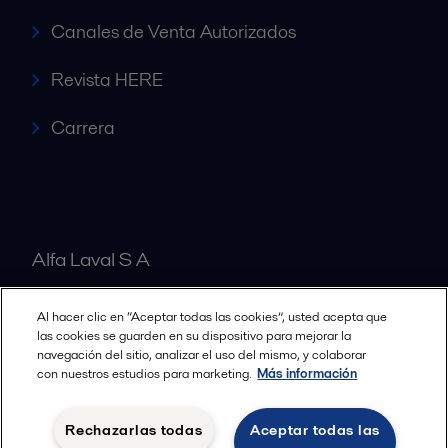
Canales de Venta Autorizados
Revista HERE
Carrera
Alfa Laval S A
Al hacer clic en “Aceptar todas las cookies”, usted acepta que
Nuestras oficinas
las cookies se guarden en su dispositivo para mejorar la
navegación del sitio, analizar el uso del mismo, y colaborar
con nuestros estudios para marketing.
Más información
Cookies policy
Términos y condiciones legales
Rechazarlas todas
Aceptar todas las
Política de Privacidad