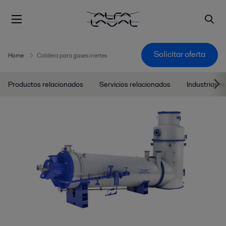
Solicitar oferta
Home
Caldera para gases inertes
Productos relacionados
Servicios relacionados
Industrias r