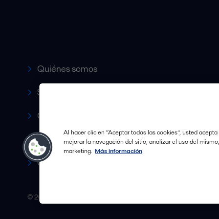
Accesos rápidos
Quiénes somos
Servicio y soporte
Canales de Venta Autorizados
Al hacer clic en “Aceptar todas las cookies”, usted acepta
Revista HERE
mejorar la navegación del sitio, analizar el uso del mismo
marketing.
Más información
Carrera
© 2015-2026ALFA LAVAL