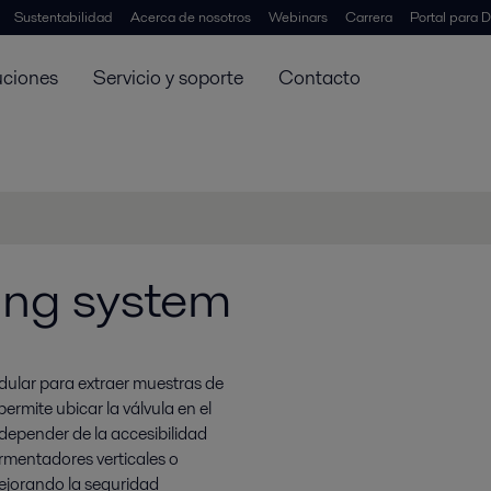
Sustentabilidad
Acerca de nosotros
Webinars
Carrera
Portal para D
uciones
Servicio y soporte
Contacto
ing system
dular para extraer muestras de
ermite ubicar la válvula en el
 depender de la accesibilidad
ermentadores verticales o
mejorando la seguridad