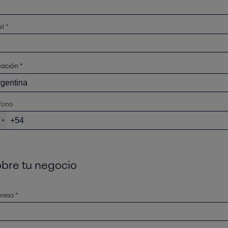
l *
cación
*
fono
bre tu negocio
resa *