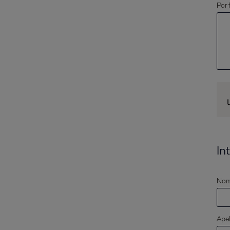
Por 
In
Nom
Apel