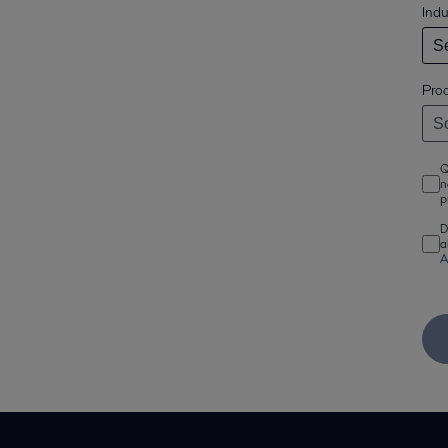
Indu
Pro
Q
n
p
D
a
A