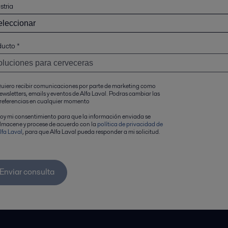
stria
ducto
*
uiero recibir comunicaciones por parte de marketing como
ewsletters, emails y eventos de Alfa Laval. Podras cambiar las
referencias en cualquier momento
oy mi consentimiento para que la información enviada se
lmacene y procese de acuerdo con la
política de privacidad de
lfa Laval
, para que Alfa Laval pueda responder a mi solicitud.
Enviar consulta