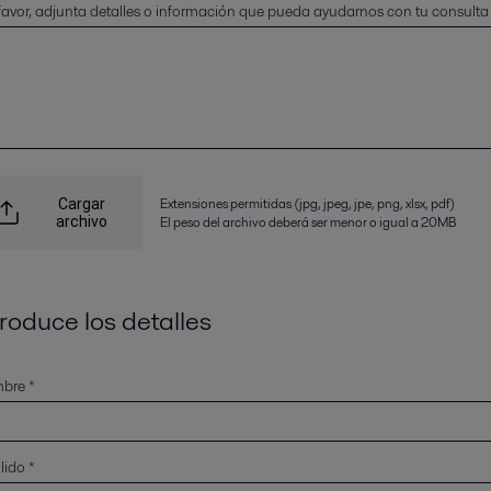
favor, adjunta detalles o información que pueda ayudarnos con tu consulta
Extensiones permitidas (jpg, jpeg, jpe, png, xlsx, pdf)
Cargar
archivo
El peso del archivo deberá ser menor o igual a 20MB
troduce los detalles
bre *
lido *