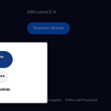
Alfa Laval S A
Nuestras oficinas
as
das
ookies
s policy
Términos y condiciones legales
Política de Privacidad