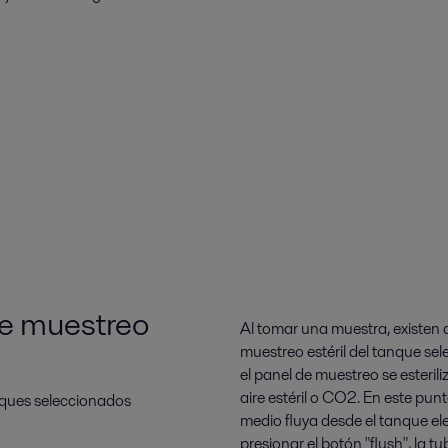
de muestreo
Al tomar una muestra, existen do
muestreo estéril del tanque sele
el panel de muestreo se esterili
aire estéril o CO2. En este pun
nques seleccionados
medio fluya desde el tanque ele
presionar el botón "flush", la t