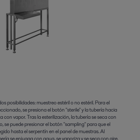
s posibilidades: muestreo estéril o no estéril. Para el
ccionado, se presiona el botón "sterile" y la tubería hacia
za con vapor. Tras la esterilización, la tubería se seca con
to, se puede presionar el botón "sampling" para que el
gido hasta el serpentín en el panel de muestras. Al
ubería se enjuaga con agua, se vaporiza y se seca con aire.