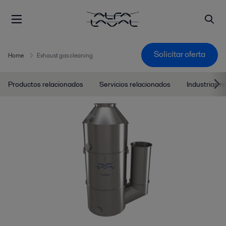
Solicitar oferta
Home
Exhaust gas cleaning
Productos relacionados
Servicios relacionados
Industrias r