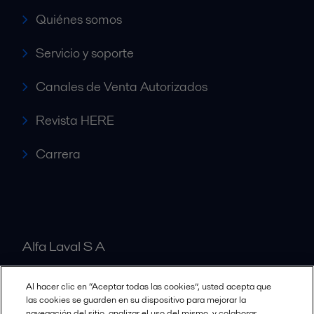
Quiénes somos
Servicio y soporte
Canales de Venta Autorizados
Revista HERE
Carrera
Alfa Laval S A
Al hacer clic en “Aceptar todas las cookies”, usted acepta que
Nuestras oficinas
las cookies se guarden en su dispositivo para mejorar la
navegación del sitio, analizar el uso del mismo, y colaborar