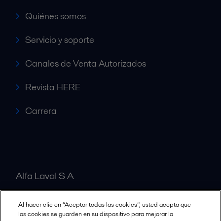
Quiénes somos
Servicio y soporte
Canales de Venta Autorizados
Revista HERE
Carrera
Alfa Laval S A
Al hacer clic en “Aceptar todas las cookies”, usted acepta que
Nuestras oficinas
las cookies se guarden en su dispositivo para mejorar la