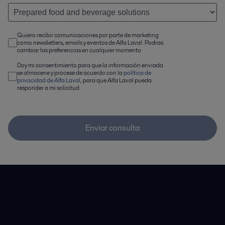
Quiero recibir comunicaciones por parte de marketing
como newsletters, emails y eventos de Alfa Laval. Podras
cambiar las preferencias en cualquier momento
Doy mi consentimiento para que la información enviada
se almacene y procese de acuerdo con la
política de
privacidad de Alfa Laval
, para que Alfa Laval pueda
responder a mi solicitud.
Enviar consulta
Accesos rápidos