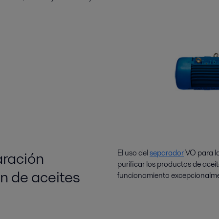
aración
El uso del
separador
VO para la
purificar los productos de acei
ón de aceites
funcionamiento excepcionalment