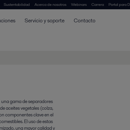
Sustentabilidad
Acerca de nosotros
Webinars
Carrera
Portal para D
uciones
Servicio y soporte
Contacto
man una gama de separadores
de aceites vegetales (colza,
 Son componentes clave en el
omestibles. El uso de estas
mizado, una mayor calidad y