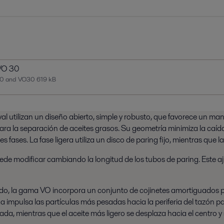
 VO 30
O20 and VO30
619 kB
al utilizan un diseño abierto, simple y robusto, que favorece un man
 la separación de aceites grasos. Su geometría minimiza la caída de 
es fases. La fase ligera utiliza un disco de paring fijo, mientras que
uede modificar cambiando la longitud de los tubos de paring. Este a
uido, la gama VO incorpora un conjunto de cojinetes amortiguados p
fuga impulsa las partículas más pesadas hacia la periferia del tazón 
a, mientras que el aceite más ligero se desplaza hacia el centro y s