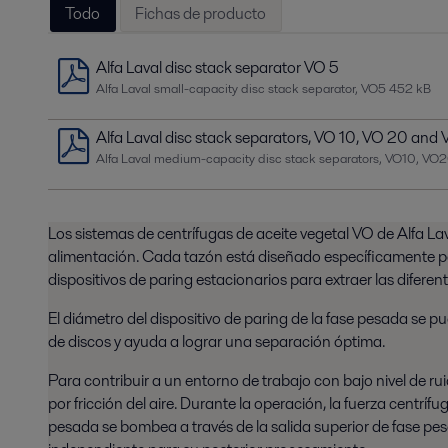
Todo
Fichas de producto
Alfa Laval disc stack separator VO 5
Alfa Laval small-capacity disc stack separator, VO5
452 kB
Alfa Laval disc stack separators, VO 10, VO 20 and
Alfa Laval medium-capacity disc stack separators, VO10, V
Los sistemas de centrífugas de aceite vegetal VO de Alfa Lav
alimentación. Cada tazón está diseñado específicamente para
dispositivos de paring estacionarios para extraer las diferent
El diámetro del dispositivo de paring de la fase pesada se p
de discos y ayuda a lograr una separación óptima.
Para contribuir a un entorno de trabajo con bajo nivel de r
por fricción del aire. Durante la operación, la fuerza centrí
pesada se bombea a través de la salida superior de fase pesad