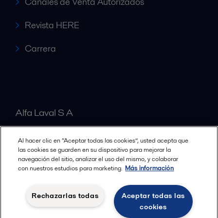
Canales de Venta Autorizados
Revista HERE
Carrera
Alfa Laval S A
Al hacer clic en “Aceptar todas las cookies”, usted acepta que
Nuestras oficinas
las cookies se guarden en su dispositivo para mejorar la
navegación del sitio, analizar el uso del mismo, y colaborar
con nuestros estudios para marketing.
Más información
Cookies policy
Términos y condiciones legales
Rechazarlas todas
Aceptar todas las
Política de Privacidad
cookies
Seguir