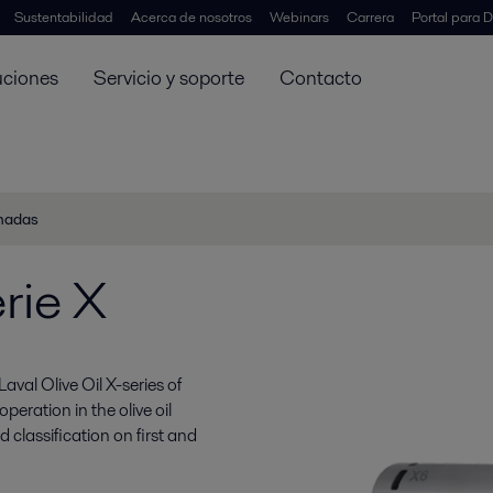
Sustentabilidad
Acerca de nosotros
Webinars
Carrera
Portal para D
uciones
Servicio y soporte
Contacto
onadas
erie X
val Olive Oil X-series of
peration in the olive oil
 classification on first and