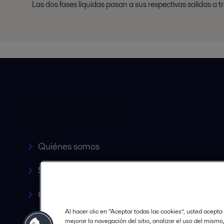
Las dos fases líquidas pasan a sus respectivas salidas a t
Accesos rápidos
Quiénes somos
Servicio y soporte
Canales de Venta Autorizados
Al hacer clic en “Aceptar todas las cookies”, usted acepta
Revista HERE
mejorar la navegación del sitio, analizar el uso del mismo