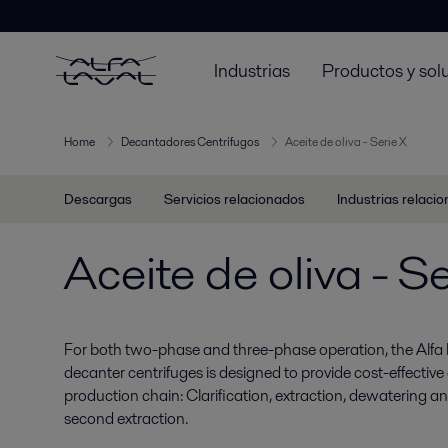
Industrias
Productos y sol
Home
Decantadores Centrífugos
Aceite de oliva - Serie X
Descargas
Servicios relacionados
Industrias relaci
Aceite de oliva - S
For both two-phase and three-phase operation, the Alfa La
decanter centrifuges is designed to provide cost-effective o
production chain: Clarification, extraction, dewatering and
second extraction.