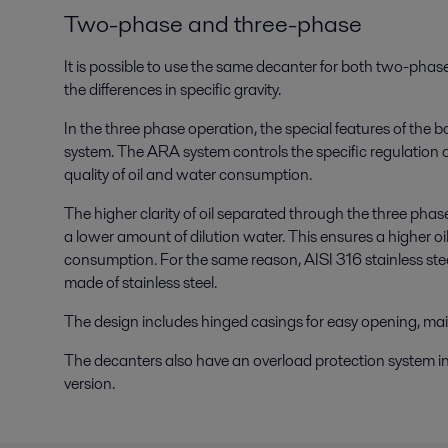
Two-phase and three-phase
It is possible to use the same decanter for both two-phas
the differences in specific gravity.
In the three phase operation, the special features of the 
system. The ARA system controls the specific regulation of
quality of oil and water consumption.
The higher clarity of oil separated through the three pha
a lower amount of dilution water. This ensures a higher oi
consumption. For the same reason, AISI 316 stainless stee
made of stainless steel.
The design includes hinged casings for easy opening, ma
The decanters also have an overload protection system in 
version.