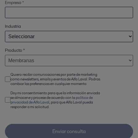
Empresa *
Industria
Producto
*
Quiero recibir comunicaciones por parte de marketing
como newsletters, emails y eventos de Alfa Laval. Podras
cambiar las preferencias en cualquier momento
Doy mi consentimiento para que la información enviada
se almacene y procese de acuerdo con la
política de
privacidad de Alfa Laval
, para que Alfa Laval pueda
responder a mi solicitud.
Enviar consulta