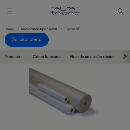
Home
Membranas tipo espiral
Espiral NF
Solicitar oferta
Productos
Cómo funciona
Guía de selección rápida
Pón