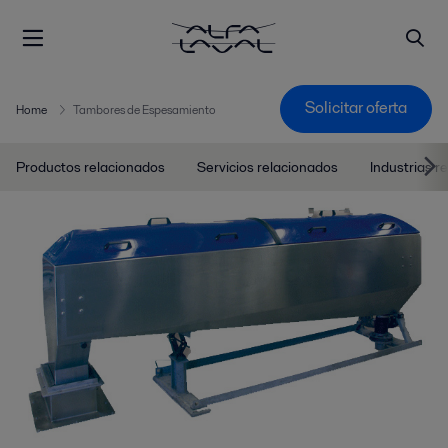
Solicitar oferta
Home
Tambores de Espesamiento
Productos relacionados
Servicios relacionados
Industrias r