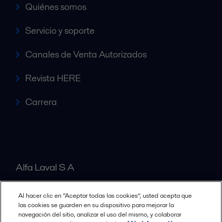
Quiénes somos
Servicio y soporte
Canales de Venta Autorizados
Revista HERE
Carrera
Alfa Laval S A
Al hacer clic en “Aceptar todas las cookies”, usted acepta que
Nuestras oficinas
las cookies se guarden en su dispositivo para mejorar la
navegación del sitio, analizar el uso del mismo, y colaborar