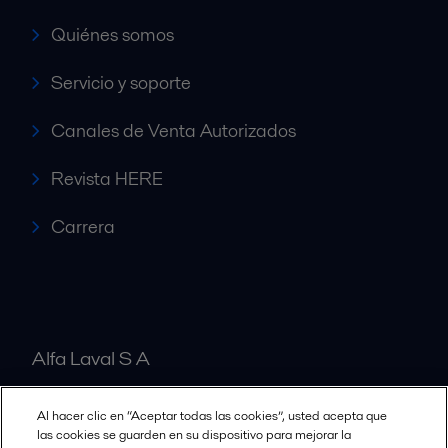
Quiénes somos
Servicio y soporte
Canales de Venta Autorizados
Revista HERE
Carrera
Alfa Laval S A
Al hacer clic en “Aceptar todas las cookies”, usted acepta que
Nuestras oficinas
las cookies se guarden en su dispositivo para mejorar la