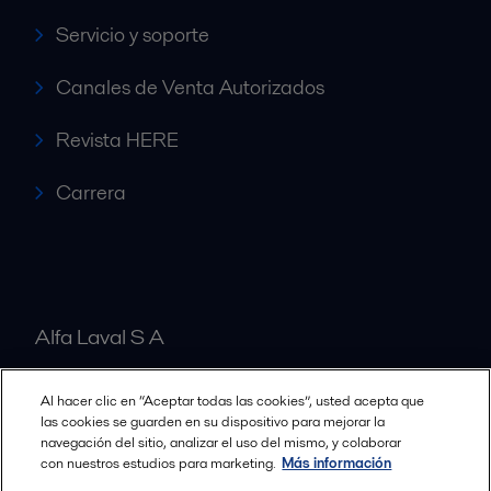
Servicio y soporte
Canales de Venta Autorizados
Revista HERE
Carrera
Alfa Laval S A
Al hacer clic en “Aceptar todas las cookies”, usted acepta que
Nuestras oficinas
las cookies se guarden en su dispositivo para mejorar la
navegación del sitio, analizar el uso del mismo, y colaborar
con nuestros estudios para marketing.
Más información