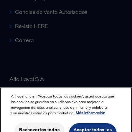
Canales de Venta Autorizados
Revista HERE
Carrera
Alfa Laval S A
Al hacer clic en “Aceptar todas las cookies”, usted acepta que
Nuestras oficinas
las cookies se guarden en su dispositivo para mejorar la
navegación del sitio, analizar el uso del mismo, y colaborar
con nuestros estudios para marketing.
Más información
Cookies policy
Términos y condiciones legales
Rechazarlas todas
Aceptar todas las
Política de Privacidad