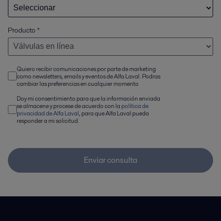
Producto
*
Quiero recibir comunicaciones por parte de marketing
como newsletters, emails y eventos de Alfa Laval. Podras
cambiar las preferencias en cualquier momento
Doy mi consentimiento para que la información enviada
se almacene y procese de acuerdo con la
política de
privacidad de Alfa Laval
, para que Alfa Laval pueda
responder a mi solicitud.
Enviar consulta